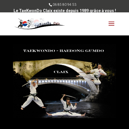
06 85 80 94 53
Le TaeKwonDo Claix existe depuis 1989 grâce à vous !