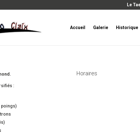
Le Tae
Accueil
Galerie
Historique
Horaires
nond.
sifiés :
e poings)
strons
és)
s