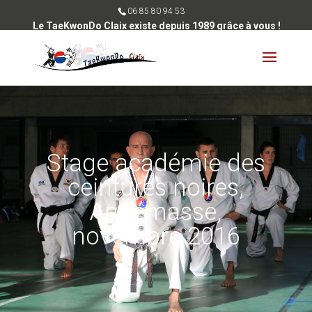
06 85 80 94 53
Le TaeKwonDo Claix existe depuis 1989 grâce à vous !
Stage académie des
ceintures noires,
Annemasse,
novembre 2016