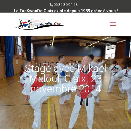
06 85 80 94 53
Le TaeKwonDo Claix existe depuis 1989 grâce à vous !
Stage avec Mikael
Meloul, Claix, 23
novembre 2014