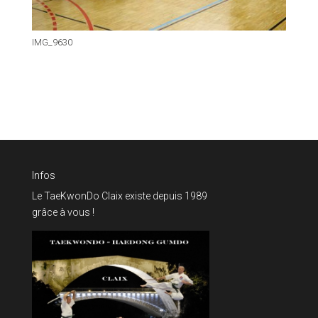
IMG_9630
Infos
Le TaeKwonDo Claix existe depuis 1989
grâce à vous !