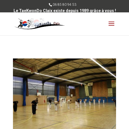
06 85 80 94 53
Le TaeKwonDo Claix existe depuis 1989 grâce à vous !