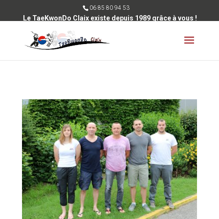
06 85 80 94 53
Le TaeKwonDo Claix existe depuis 1989 grâce à vous !